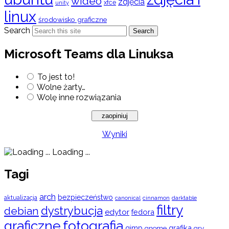
wideo
zdjęcia
xfce
unity
linux
środowisko graficzne
Search
Search
Microsoft Teams dla Linuksa
To jest to!
Wolne żarty…
Wolę inne rozwiązania
Wyniki
Loading ...
Tagi
arch
bezpieczeństwo
aktualizacja
cinnamon
canonical
darktable
filtry
dystrybucja
debian
edytor
fedora
graficzne
fotografia
gimp
grafika
gry
gnome