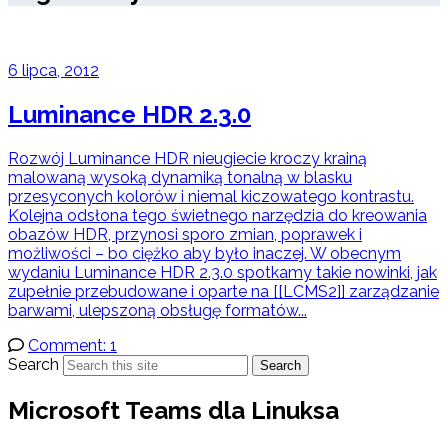
6 lipca, 2012
Luminance HDR 2.3.0
Rozwój Luminance HDR nieugiecie kroczy krainą
malowaną wysoką dynamiką tonalną w blasku
przesyconych kolorów i niemal kiczowatego kontrastu.
Kolejna odsłona tego świetnego narzędzia do kreowania
obazów HDR, przynosi sporo zmian, poprawek i
możliwości – bo ciężko aby było inaczej. W obecnym
wydaniu Luminance HDR 2.3.0 spotkamy takie nowinki, jak
zupełnie przebudowane i oparte na [[LCMS2]] zarządzanie
barwami, ulepszoną obsługę formatów...
Comment: 1
Search
Search
Microsoft Teams dla Linuksa