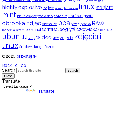
linux
highly explosive
manjaro
iso
kde
konwersja
kernel
mint
obróbka
obróbka grafiki
nieliniowy edytor wideo
ppa
obróbka zdjęć
RAW
opensuse
przeglądarka
terminal pogryzł człowieka
terminal
rozrywka
steam
tips
tricks
ubuntu
zdjęcia i
wideo
zdjęcia
xfce
unity
linux
środowisko graficzne
©2026
przystajnik
Back To Top
Search
Search
Close
Translate »
Powered by
Translate