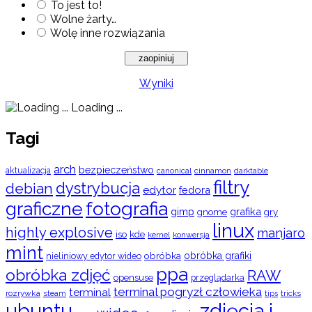
To jest to!
Wolne żarty…
Wolę inne rozwiązania
Wyniki
Loading ...
Tagi
arch
bezpieczeństwo
aktualizacja
cinnamon
canonical
darktable
filtry
dystrybucja
debian
edytor
fedora
graficzne
fotografia
gimp
grafika
gry
gnome
linux
highly explosive
manjaro
iso
kde
konwersja
kernel
mint
obróbka
obróbka grafiki
nieliniowy edytor wideo
ppa
obróbka zdjęć
RAW
opensuse
przeglądarka
terminal pogryzł człowieka
terminal
rozrywka
steam
tips
tricks
ubuntu
zdjęcia i