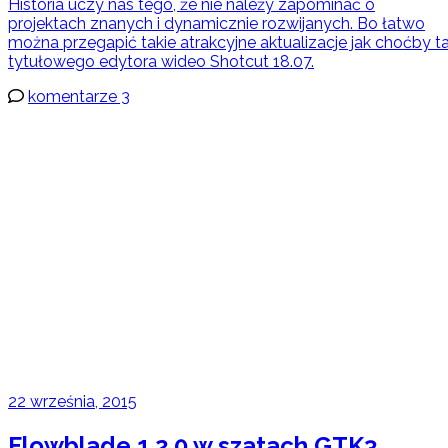
Historia uczy nas tego, że nie należy zapominać o
projektach znanych i dynamicznie rozwijanych. Bo łatwo
można przegapić takie atrakcyjne aktualizacje jak choćby t
tytułowego edytora wideo Shotcut 18.07.
komentarze 3
22 września, 2015
Flowblade 1.2.0 w szatach GTK3