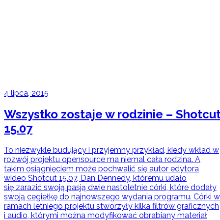
4 lipca, 2015
Wszystko zostaje w rodzinie – Shotcu
15.07
To niezwykle budujący i przyjemny przykład, kiedy wkład w
rozwój projektu opensource ma niemal cała rodzina. A
takim osiągnięciem może pochwalić się autor edytora
wideo Shotcut 15.07, Dan Dennedy, któremu udało
się zarazić swoją pasją dwie nastoletnie córki, które dodały
swoją cegiełkę do najnowszego wydania programu. Córki w
ramach letniego projektu stworzyły kilka filtrów graficznych
i audio, którymi można modyfikować obrabiany materiał