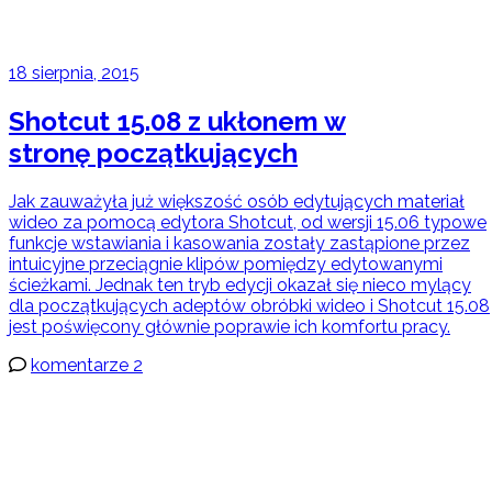
18 sierpnia, 2015
Shotcut 15.08 z ukłonem w
stronę początkujących
Jak zauważyła już większość osób edytujących materiał
wideo za pomocą edytora Shotcut, od wersji 15.06 typowe
funkcje wstawiania i kasowania zostały zastąpione przez
intuicyjne przeciągnie klipów pomiędzy edytowanymi
ścieżkami. Jednak ten tryb edycji okazał się nieco mylący
dla początkujących adeptów obróbki wideo i Shotcut 15.08
jest poświęcony głównie poprawie ich komfortu pracy.
komentarze 2