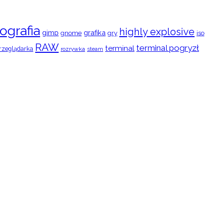
ografia
highly explosive
gimp
grafika
gry
iso
gnome
RAW
terminal pogryzł
terminal
rzeglądarka
rozrywka
steam