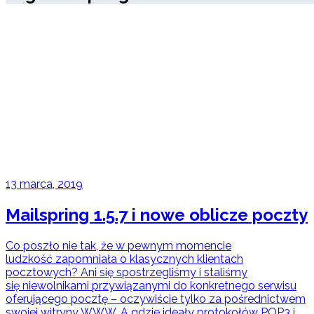
13 marca, 2019
Mailspring 1.5.7 i nowe oblicze poczty
Co poszło nie tak, że w pewnym momencie
ludzkość zapomniała o klasycznych klientach
pocztowych? Ani się spostrzegliśmy i staliśmy
się niewolnikami przywiązanymi do konkretnego serwisu
oferującego pocztę – oczywiście tylko za pośrednictwem
swojej witryny WWW. A gdzie ideały protokołów POP3 i