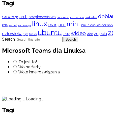
Tagi
debia
arch
bezpieczeństwo
aktualizacja
cinnamon
canonical
darktable
linux
mint
manjaro
kde
nieliniowy edytor wid
konwersja
kernel
ubuntu
z
wideo
człowieka
zdjęcia
xfce
tips
tricks
unity
Search
Search
Microsoft Teams dla Linuksa
To jest to!
Wolne żarty…
Wolę inne rozwiązania
Loading ...
Tagi