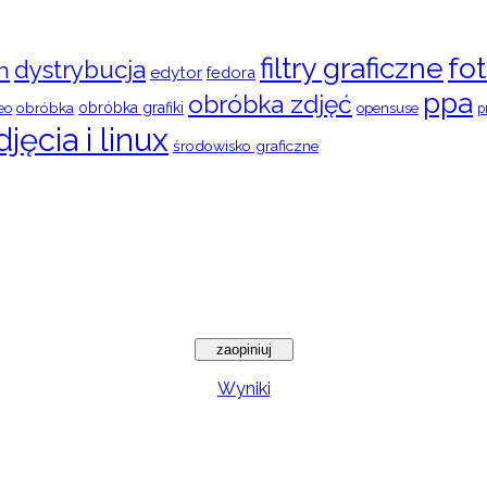
filtry graficzne
fot
dystrybucja
n
edytor
fedora
ppa
obróbka zdjęć
obróbka
obróbka grafiki
eo
opensuse
p
djęcia i linux
środowisko graficzne
Wyniki