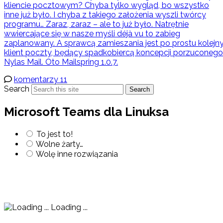
kliencie pocztowym? Chyba tylko wygląd, bo wszystko
inne już było. I chyba z takiego założenia wyszli twórcy
programu… Zaraz, zaraz – ale to już było. Natrętnie
wwiercające się w nasze myśli déjà vu to zabieg
zaplanowany. A sprawcą zamieszania jest po prostu kolejn
klient poczty, będący spadkobiercą koncepcji porzuconego
Nylas Mail. Oto Mailspring 1.0.7.
komentarzy 11
Search
Search
Microsoft Teams dla Linuksa
To jest to!
Wolne żarty…
Wolę inne rozwiązania
Loading ...