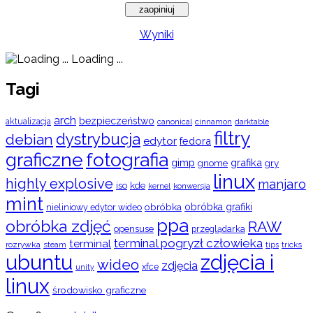
Wyniki
Loading ...
Tagi
arch
bezpieczeństwo
aktualizacja
cinnamon
canonical
darktable
filtry
dystrybucja
debian
edytor
fedora
graficzne
fotografia
gimp
grafika
gry
gnome
linux
highly explosive
manjaro
iso
kde
konwersja
kernel
mint
obróbka
obróbka grafiki
nieliniowy edytor wideo
ppa
obróbka zdjęć
RAW
opensuse
przeglądarka
terminal pogryzł człowieka
terminal
rozrywka
steam
tips
tricks
ubuntu
zdjęcia i
wideo
zdjęcia
xfce
unity
linux
środowisko graficzne