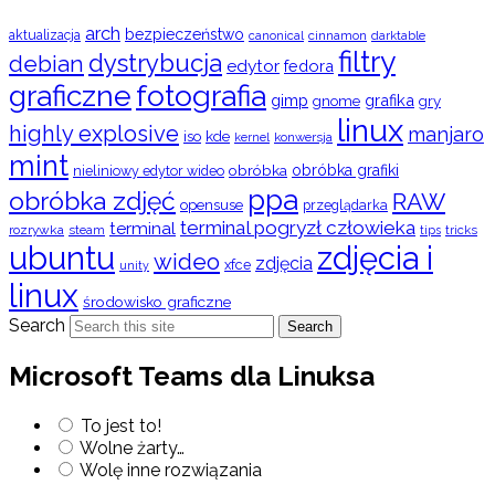
arch
bezpieczeństwo
aktualizacja
cinnamon
canonical
darktable
filtry
dystrybucja
debian
edytor
fedora
graficzne
fotografia
gimp
grafika
gry
gnome
linux
highly explosive
manjaro
iso
kde
konwersja
kernel
mint
obróbka
obróbka grafiki
nieliniowy edytor wideo
ppa
obróbka zdjęć
RAW
opensuse
przeglądarka
terminal pogryzł człowieka
terminal
rozrywka
steam
tips
tricks
ubuntu
zdjęcia i
wideo
zdjęcia
xfce
unity
linux
środowisko graficzne
Search
Search
Microsoft Teams dla Linuksa
To jest to!
Wolne żarty…
Wolę inne rozwiązania