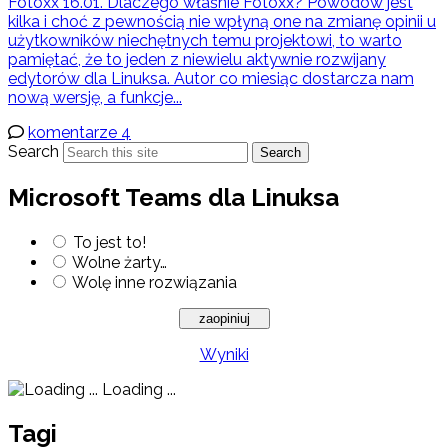
Fotoxx 16.01. Dlaczego właśnie Fotoxx? Powodów jest
kilka i choć z pewnością nie wpłyną one na zmianę opinii u
użytkowników niechętnych temu projektowi, to warto
pamiętać, że to jeden z niewielu aktywnie rozwijany
edytorów dla Linuksa. Autor co miesiąc dostarcza nam
nową wersję, a funkcje...
komentarze 4
Search
Search
Microsoft Teams dla Linuksa
To jest to!
Wolne żarty…
Wolę inne rozwiązania
Wyniki
Loading ...
Tagi