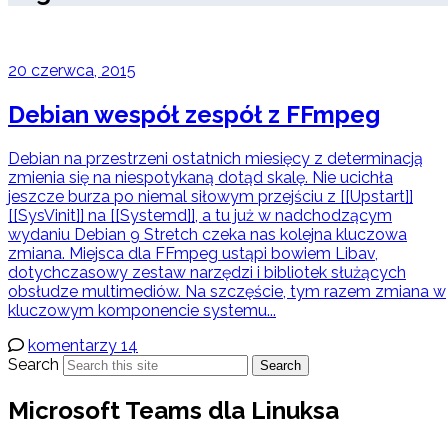
20 czerwca, 2015
Debian wespół zespół z FFmpeg
Debian na przestrzeni ostatnich miesięcy z determinacją
zmienia się na niespotykaną dotąd skalę. Nie ucichła
jeszcze burza po niemal siłowym przejściu z [[Upstart]]
[[SysVinit]] na [[Systemd]], a tu już w nadchodzącym
wydaniu Debian 9 Stretch czeka nas kolejna kluczowa
zmiana. Miejsca dla FFmpeg ustąpi bowiem Libav,
dotychczasowy zestaw narzędzi i bibliotek służących
obsłudze multimediów. Na szczęście, tym razem zmiana w
kluczowym komponencie systemu...
komentarzy 14
Search
Search
Microsoft Teams dla Linuksa