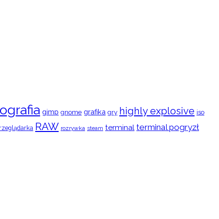
ografia
highly explosive
gimp
grafika
gry
iso
gnome
RAW
terminal pogryzł
terminal
rzeglądarka
rozrywka
steam