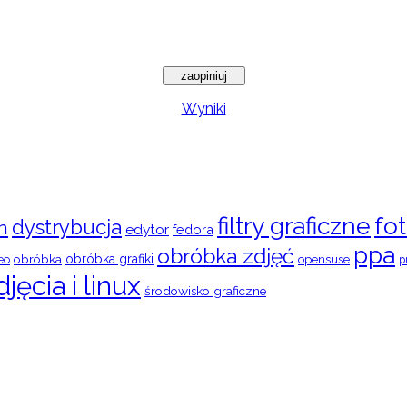
Wyniki
filtry graficzne
fot
dystrybucja
n
edytor
fedora
ppa
obróbka zdjęć
obróbka
obróbka grafiki
eo
opensuse
p
djęcia i linux
środowisko graficzne