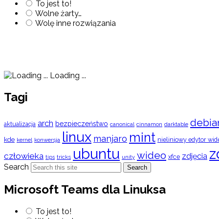
To jest to!
Wolne żarty…
Wolę inne rozwiązania
Loading ...
Tagi
debia
arch
bezpieczeństwo
aktualizacja
cinnamon
canonical
darktable
linux
mint
manjaro
kde
nieliniowy edytor wid
konwersja
kernel
ubuntu
z
wideo
człowieka
zdjęcia
xfce
tips
tricks
unity
Search
Search
Microsoft Teams dla Linuksa
To jest to!