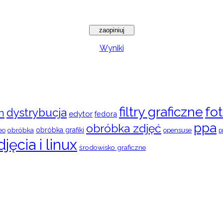
Wyniki
filtry graficzne
fot
dystrybucja
n
edytor
fedora
ppa
obróbka zdjęć
obróbka
obróbka grafiki
eo
opensuse
p
djęcia i linux
środowisko graficzne