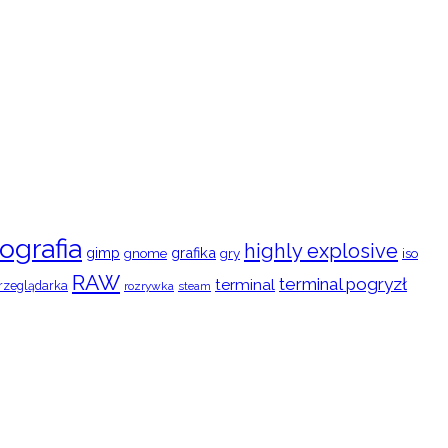
ografia
highly explosive
gimp
grafika
gry
iso
gnome
RAW
terminal pogryzł
terminal
rzeglądarka
rozrywka
steam