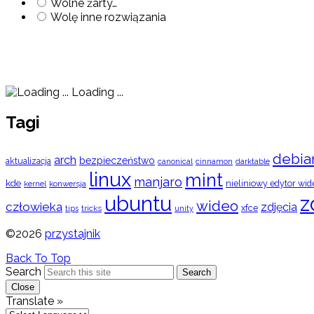
Wolne żarty…
Wolę inne rozwiązania
Loading ...
Tagi
debia
arch
bezpieczeństwo
aktualizacja
cinnamon
canonical
darktable
linux
mint
manjaro
kde
nieliniowy edytor wid
konwersja
kernel
ubuntu
z
wideo
człowieka
zdjęcia
xfce
tips
tricks
unity
©2026
przystajnik
Back To Top
Search
Search
Close
Translate »