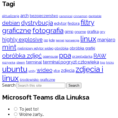
Tagi
arch
bezpieczeństwo
aktualizacja
cinnamon
canonical
darktable
filtry
dystrybucja
debian
edytor
fedora
graficzne
fotografia
gimp
grafika
gry
gnome
linux
highly explosive
manjaro
iso
kde
konwersja
kernel
mint
obróbka
obróbka grafiki
nieliniowy edytor wideo
ppa
obróbka zdjęć
RAW
opensuse
przeglądarka
terminal pogryzł człowieka
terminal
rozrywka
steam
tips
tricks
ubuntu
zdjęcia i
wideo
zdjęcia
xfce
unity
linux
środowisko graficzne
Search
Search
Microsoft Teams dla Linuksa
To jest to!
Wolne żarty…