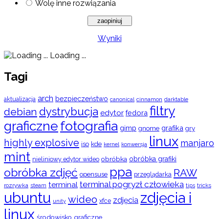
Wolę inne rozwiązania
Wyniki
Loading ...
Tagi
arch
bezpieczeństwo
aktualizacja
cinnamon
canonical
darktable
filtry
dystrybucja
debian
edytor
fedora
graficzne
fotografia
gimp
grafika
gry
gnome
linux
highly explosive
manjaro
iso
kde
konwersja
kernel
mint
obróbka
obróbka grafiki
nieliniowy edytor wideo
ppa
obróbka zdjęć
RAW
opensuse
przeglądarka
terminal pogryzł człowieka
terminal
rozrywka
steam
tips
tricks
ubuntu
zdjęcia i
wideo
zdjęcia
xfce
unity
linux
środowisko graficzne