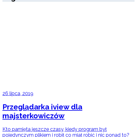
26 lipca, 2019
Przeglądarka iview dla
majsterkowiczów
Kto pamięta jeszcze czasy, kiedy program był
pojedynczym plikiem i robił co miał robić i nic ponad to?