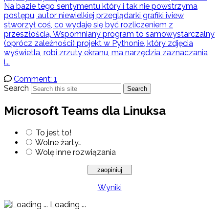
Na bazie tego sentymentu który i tak nie powstrzyma
postępu, autor niewielkiej przeglądarki grafiki iview
stworzył coś, co wydaje się być rozliczeniem z
przeszłością. Wspomniany program to samowystarczalny
(oprócz zależności) projekt w Pythonie, który zdjęcia
wyświetla, robi zrzuty ekranu, ma narzędzia zaznaczania
i...
Comment: 1
Search
Search
Microsoft Teams dla Linuksa
To jest to!
Wolne żarty…
Wolę inne rozwiązania
Wyniki
Loading ...