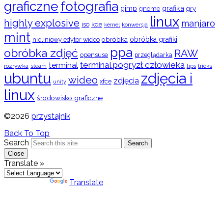
graficzne
fotografia
gimp
grafika
gry
gnome
linux
highly explosive
manjaro
iso
kde
konwersja
kernel
mint
obróbka
obróbka grafiki
nieliniowy edytor wideo
ppa
obróbka zdjęć
RAW
opensuse
przeglądarka
terminal pogryzł człowieka
terminal
rozrywka
steam
tips
tricks
ubuntu
zdjęcia i
wideo
zdjęcia
xfce
unity
linux
środowisko graficzne
©2026
przystajnik
Back To Top
Search
Search
Close
Translate »
Powered by
Translate