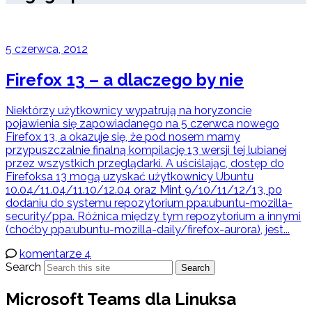
5 czerwca, 2012
Firefox 13 – a dlaczego by nie
Niektórzy użytkownicy wypatrują na horyzoncie
pojawienia się zapowiadanego na 5 czerwca nowego
Firefox 13, a okazuje się, że pod nosem mamy
przypuszczalnie finalną kompilację 13 wersji tej lubianej
przez wszystkich przeglądarki. A uściślając, dostęp do
Firefoksa 13 mogą uzyskać użytkownicy Ubuntu
10.04/11.04/11.10/12.04 oraz Mint 9/10/11/12/13, po
dodaniu do systemu repozytorium ppa:ubuntu-mozilla-
security/ppa. Różnica między tym repozytorium a innymi
(choćby ppa:ubuntu-mozilla-daily/firefox-aurora), jest...
komentarze 4
Search
Search
Microsoft Teams dla Linuksa