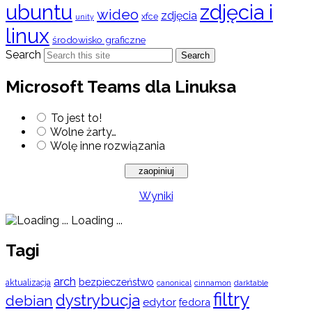
ubuntu
zdjęcia i
wideo
zdjęcia
xfce
unity
linux
środowisko graficzne
Search
Search
Microsoft Teams dla Linuksa
To jest to!
Wolne żarty…
Wolę inne rozwiązania
Wyniki
Loading ...
Tagi
arch
bezpieczeństwo
aktualizacja
cinnamon
canonical
darktable
filtry
dystrybucja
debian
edytor
fedora