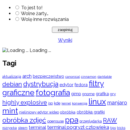
To jest to!
Wolne żarty…
Wolę inne rozwiązania
Wyniki
Loading ...
Tagi
arch
bezpieczeństwo
aktualizacja
cinnamon
canonical
darktable
filtry
dystrybucja
debian
edytor
fedora
graficzne
fotografia
gimp
grafika
gry
gnome
linux
highly explosive
manjaro
iso
kde
konwersja
kernel
mint
obróbka
obróbka grafiki
nieliniowy edytor wideo
ppa
obróbka zdjęć
RAW
opensuse
przeglądarka
terminal pogryzł człowieka
terminal
rozrywka
steam
tips
tricks