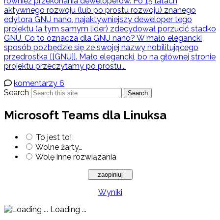
również przekonania deweloperów. Po 15 latach
aktywnego rozwoju (lub po prostu rozwoju) znanego
edytora GNU nano, najaktywniejszy deweloper tego
projektu (a tym samym lider) zdecydował porzucić stadko
GNU. Co to oznacza dla GNU nano? W mało elegancki
sposób pozbędzie się ze swojej nazwy nobilitującego
przedrostka [[GNU]]. Mało elegancki, bo na głównej stronie
projektu przeczytamy po prostu...
komentarzy 6
Search
Search
Microsoft Teams dla Linuksa
To jest to!
Wolne żarty…
Wolę inne rozwiązania
Wyniki
Loading ...