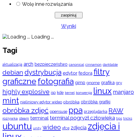
Wolę inne rozwiązania
Wyniki
Loading ...
Tagi
arch
bezpieczeństwo
aktualizacja
cinnamon
canonical
darktable
filtry
dystrybucja
debian
edytor
fedora
graficzne
fotografia
gimp
grafika
gry
gnome
linux
highly explosive
manjaro
iso
kde
konwersja
kernel
mint
obróbka
obróbka grafiki
nieliniowy edytor wideo
ppa
obróbka zdjęć
RAW
opensuse
przeglądarka
terminal pogryzł człowieka
terminal
rozrywka
steam
tips
tricks
ubuntu
zdjęcia i
wideo
zdjęcia
xfce
unity
linux