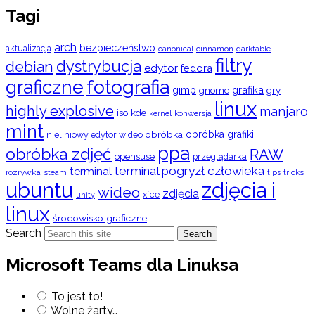
Tagi
arch
bezpieczeństwo
aktualizacja
cinnamon
canonical
darktable
filtry
dystrybucja
debian
edytor
fedora
graficzne
fotografia
gimp
grafika
gry
gnome
linux
highly explosive
manjaro
iso
kde
konwersja
kernel
mint
obróbka
obróbka grafiki
nieliniowy edytor wideo
ppa
obróbka zdjęć
RAW
opensuse
przeglądarka
terminal pogryzł człowieka
terminal
rozrywka
steam
tips
tricks
ubuntu
zdjęcia i
wideo
zdjęcia
xfce
unity
linux
środowisko graficzne
Search
Search
Microsoft Teams dla Linuksa
To jest to!
Wolne żarty…