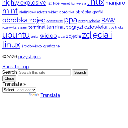
linux
highly explosive
manjaro
iso
kde
konwersja
kernel
mint
obróbka
obróbka grafiki
nieliniowy edytor wideo
ppa
obróbka zdjęć
RAW
opensuse
przeglądarka
terminal pogryzł człowieka
terminal
rozrywka
steam
tips
tricks
ubuntu
zdjęcia i
wideo
zdjęcia
xfce
unity
linux
środowisko graficzne
©2026
przystajnik
Back To Top
Search
Search
Close
Translate »
Powered by
Translate