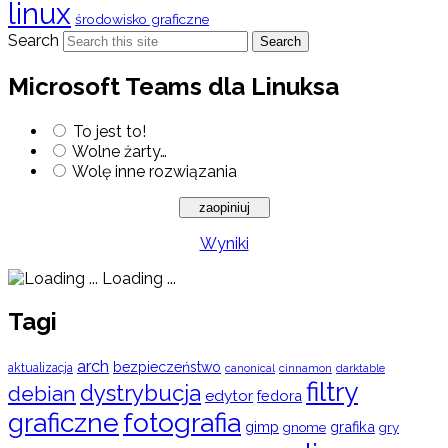
linux
środowisko graficzne
Search
Search
Microsoft Teams dla Linuksa
To jest to!
Wolne żarty…
Wolę inne rozwiązania
Wyniki
Loading ...
Tagi
arch
bezpieczeństwo
aktualizacja
cinnamon
canonical
darktable
filtry
dystrybucja
debian
edytor
fedora
graficzne
fotografia
gimp
grafika
gry
gnome