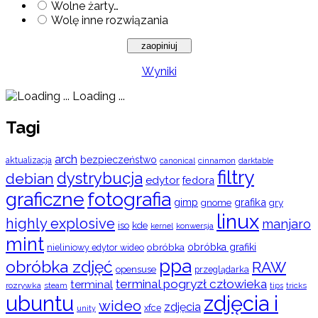
Wolne żarty…
Wolę inne rozwiązania
Wyniki
Loading ...
Tagi
arch
bezpieczeństwo
aktualizacja
cinnamon
canonical
darktable
filtry
dystrybucja
debian
edytor
fedora
graficzne
fotografia
gimp
grafika
gry
gnome
linux
highly explosive
manjaro
iso
kde
konwersja
kernel
mint
obróbka
obróbka grafiki
nieliniowy edytor wideo
ppa
obróbka zdjęć
RAW
opensuse
przeglądarka
terminal pogryzł człowieka
terminal
rozrywka
steam
tips
tricks
ubuntu
zdjęcia i
wideo
zdjęcia
xfce
unity