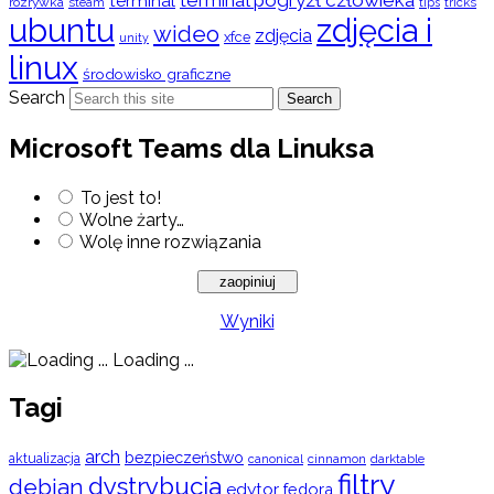
terminal
rozrywka
steam
tips
tricks
ubuntu
zdjęcia i
wideo
zdjęcia
xfce
unity
linux
środowisko graficzne
Search
Search
Microsoft Teams dla Linuksa
To jest to!
Wolne żarty…
Wolę inne rozwiązania
Wyniki
Loading ...
Tagi
arch
bezpieczeństwo
aktualizacja
cinnamon
canonical
darktable
filtry
dystrybucja
debian
edytor
fedora