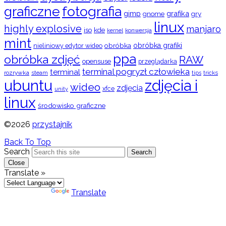
graficzne
fotografia
gimp
grafika
gry
gnome
linux
highly explosive
manjaro
iso
kde
konwersja
kernel
mint
obróbka
obróbka grafiki
nieliniowy edytor wideo
ppa
obróbka zdjęć
RAW
opensuse
przeglądarka
terminal pogryzł człowieka
terminal
rozrywka
steam
tips
tricks
ubuntu
zdjęcia i
wideo
zdjęcia
xfce
unity
linux
środowisko graficzne
©2026
przystajnik
Back To Top
Search
Search
Close
Translate »
Powered by
Translate