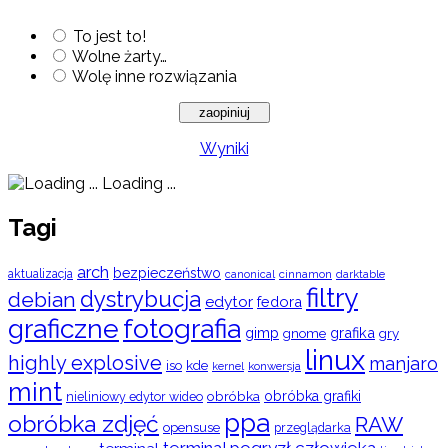
To jest to!
Wolne żarty…
Wolę inne rozwiązania
Wyniki
Loading ...
Tagi
arch
bezpieczeństwo
aktualizacja
cinnamon
canonical
darktable
filtry
dystrybucja
debian
edytor
fedora
graficzne
fotografia
gimp
grafika
gry
gnome
linux
highly explosive
manjaro
iso
kde
konwersja
kernel
mint
obróbka
obróbka grafiki
nieliniowy edytor wideo
ppa
obróbka zdjęć
RAW
opensuse
przeglądarka
terminal pogryzł człowieka