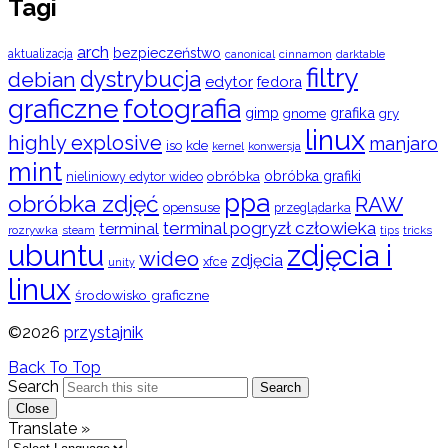
Tagi
arch
bezpieczeństwo
aktualizacja
cinnamon
canonical
darktable
filtry
dystrybucja
debian
edytor
fedora
graficzne
fotografia
gimp
grafika
gry
gnome
linux
highly explosive
manjaro
iso
kde
konwersja
kernel
mint
obróbka
obróbka grafiki
nieliniowy edytor wideo
ppa
obróbka zdjęć
RAW
opensuse
przeglądarka
terminal pogryzł człowieka
terminal
rozrywka
steam
tips
tricks
ubuntu
zdjęcia i
wideo
zdjęcia
xfce
unity
linux
środowisko graficzne
©2026
przystajnik
Back To Top
Search
Search
Close
Translate »