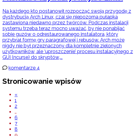
Na każdego kto postanowił rozpocząć swoją przygodę z
dystrybucją Arch Linux, czai się niepozorna pułapka
zastawiona niedawno przez twórców. Podczas instalacji
systemu trzeba teraz mocno uważać, by nie ponabijać
sobie guzów o odrestaurowanego instalatora, który
przybrał formę gry paragrafowej i rebusów. Arch może
nigdy nie był przeznaczony dla kompletnie zielonych
użytkowników, ale ‘uproszczenie’ procesu instalacyjnego z
GUI (ncurse) do skryptów,...
komentarze 4
Stronicowanie wpisów
«
1
2
…
6
7
8
9