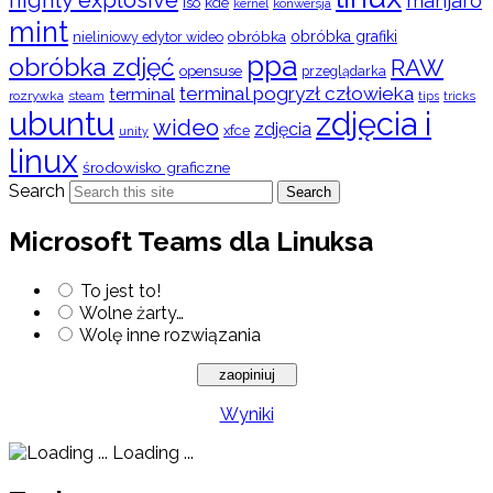
highly explosive
manjaro
iso
kde
konwersja
kernel
mint
obróbka
obróbka grafiki
nieliniowy edytor wideo
ppa
obróbka zdjęć
RAW
opensuse
przeglądarka
terminal pogryzł człowieka
terminal
rozrywka
steam
tips
tricks
ubuntu
zdjęcia i
wideo
zdjęcia
xfce
unity
linux
środowisko graficzne
Search
Search
Microsoft Teams dla Linuksa
To jest to!
Wolne żarty…
Wolę inne rozwiązania
Wyniki
Loading ...