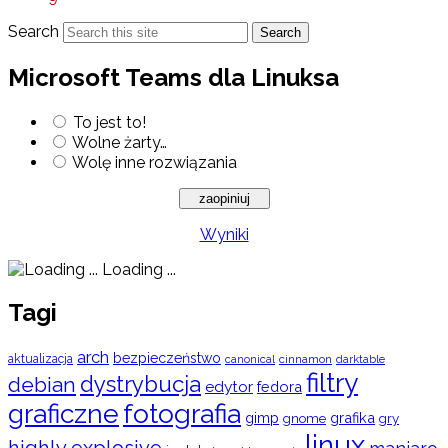
Search
Search
Microsoft Teams dla Linuksa
To jest to!
Wolne żarty…
Wolę inne rozwiązania
Wyniki
Loading ...
Tagi
arch
bezpieczeństwo
aktualizacja
cinnamon
canonical
darktable
filtry
dystrybucja
debian
edytor
fedora
graficzne
fotografia
gimp
grafika
gry
gnome
linux