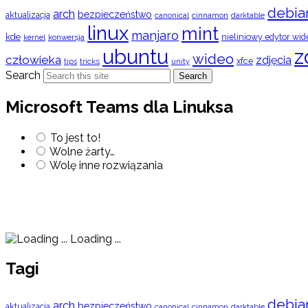
debia
arch
bezpieczeństwo
aktualizacja
cinnamon
canonical
darktable
linux
mint
manjaro
kde
nieliniowy edytor wid
konwersja
kernel
ubuntu
z
wideo
człowieka
zdjęcia
xfce
tips
tricks
unity
Search
Search
Microsoft Teams dla Linuksa
To jest to!
Wolne żarty…
Wolę inne rozwiązania
Loading ...
Tagi
debia
arch
bezpieczeństwo
aktualizacja
cinnamon
canonical
darktable