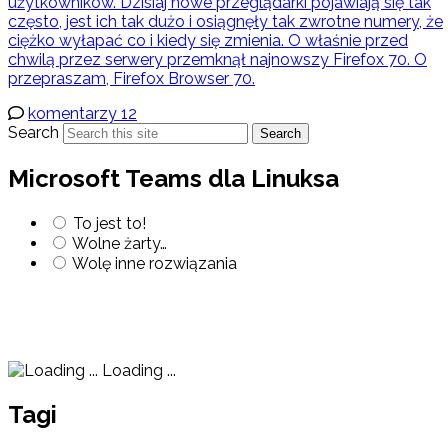
użytkowników. Dzisiaj nowe przeglądarki pojawiają się tak
często, jest ich tak dużo i osiągnęły tak zwrotne numery, że
ciężko wyłapać co i kiedy się zmienia. O właśnie przed
chwilą przez serwery przemknął najnowszy Firefox 70. O
przepraszam, Firefox Browser 70.
komentarzy 12
Search
Search
Microsoft Teams dla Linuksa
To jest to!
Wolne żarty…
Wolę inne rozwiązania
Loading ...
Tagi