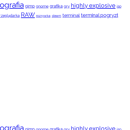
ografia
highly explosive
gimp
grafika
gry
iso
gnome
RAW
terminal pogryzł
terminal
rzeglądarka
rozrywka
steam
ografia
highly explosive
gimp
grafika
gry
iso
gnome