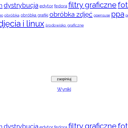
filtry graficzne
fot
dystrybucja
n
edytor
fedora
ppa
obróbka zdjęć
obróbka
obróbka grafiki
eo
opensuse
p
djęcia i linux
środowisko graficzne
Wyniki
filtry graficzne
fot
dystrybucja
n
edytor
fedora