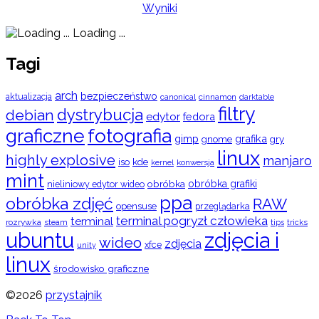
Wyniki
Loading ...
Tagi
arch
bezpieczeństwo
aktualizacja
cinnamon
canonical
darktable
filtry
dystrybucja
debian
edytor
fedora
graficzne
fotografia
gimp
grafika
gry
gnome
linux
highly explosive
manjaro
iso
kde
konwersja
kernel
mint
obróbka
obróbka grafiki
nieliniowy edytor wideo
ppa
obróbka zdjęć
RAW
opensuse
przeglądarka
terminal pogryzł człowieka
terminal
rozrywka
steam
tips
tricks
ubuntu
zdjęcia i
wideo
zdjęcia
xfce
unity
linux
środowisko graficzne
©2026
przystajnik