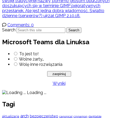
swojej tradycyjnej nazwy, pomimo głosom oburzonych
doszukujących się w terminie GIMP pejoratywnych
przesłanek. Ale jest jedna dobra wiadomość. Światło
dzienne (serwerów?) ujrzał GIMP 2.10.18.
Comments: 0
Search
Search
Microsoft Teams dla Linuksa
To jest to!
Wolne żarty…
Wolę inne rozwiązania
Wyniki
Loading ...
Tagi
arch
bezpieczeństwo
aktualizacja
cinnamon
canonical
darktable