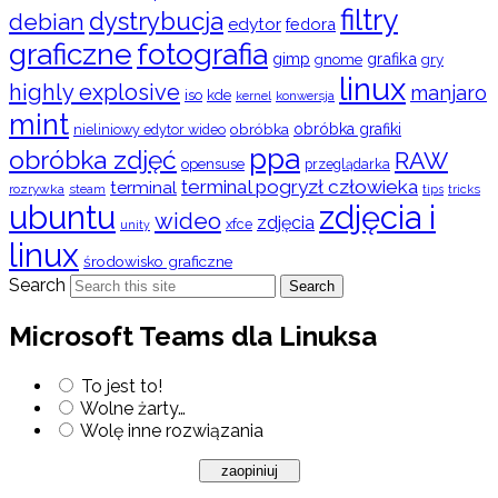
filtry
dystrybucja
debian
edytor
fedora
graficzne
fotografia
gimp
grafika
gry
gnome
linux
highly explosive
manjaro
iso
kde
konwersja
kernel
mint
obróbka
obróbka grafiki
nieliniowy edytor wideo
ppa
obróbka zdjęć
RAW
opensuse
przeglądarka
terminal pogryzł człowieka
terminal
rozrywka
steam
tips
tricks
ubuntu
zdjęcia i
wideo
zdjęcia
xfce
unity
linux
środowisko graficzne
Search
Search
Microsoft Teams dla Linuksa
To jest to!
Wolne żarty…
Wolę inne rozwiązania